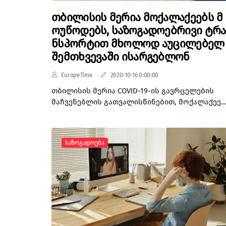
თბილისის მერია მოქალაქეებს მ
ოუწოდებს, საზოგადოებრივი ტრა
ნსპორტით მხოლოდ აუცილებელ
შემთხვევაში ისარგებლონ
EuropeTime
2020-10-16 0:00:00
თბილისის მერია COVID-19-ის გავრცელების
მაჩვენებლის გათვალისწინებით, მოქალაქეებ
მოუწოდებს, საზოგადოებრივი ტრანსპორტი
გამოიყენონ მხოლოდ და მხოლოდ
აუცილებელი მგზავრობისთვის და დაიცვან
Საზოგადოება
უსაფრთხოების ყველა წესი. ვირუსის
გავრცელების წინააღმდეგ მიმართული
რეკომენდაციების შესრულებას ტრანსპორტშ
შსს-ც ზედამხედველობს. თბილისის ვიცე-
მერის ირაკლი ხმალაძის განცხადებით,
მეტროს სადგურების შესასვლელებთან
საპატრულო პოლიციის თანამშრომლები
მოქალაქეებს პირბადეების გამოყენებას