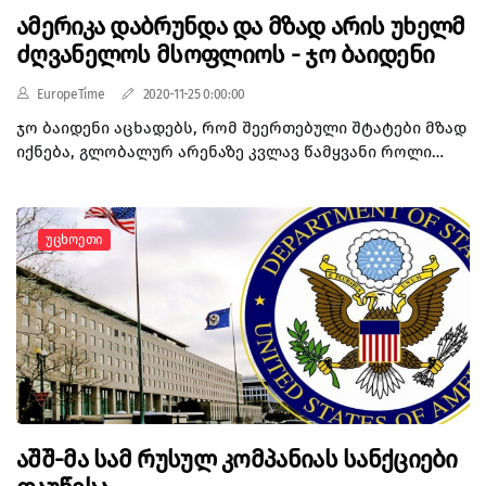
ამერიკა დაბრუნდა და მზად არის უხელმ
ძღვანელოს მსოფლიოს - ჯო ბაიდენი
EuropeTime
2020-11-25 0:00:00
ჯო ბაიდენი აცხადებს, რომ შეერთებული შტატები მზად
იქნება, გლობალურ არენაზე კვლავ წამყვანი როლი
შეასრულოს. არჩეულმა პრეზიდენტმა დელავერის
შტატის ქალაქ უილმინგტონში საგარეო პოლიტიკისა და
ეროვნული უსაფრთხოების გუნდის წარდგენისას
Უცხოეთი
განაცხადა, რომ ამერიკა დაბრუნდა. „ეს არის გუნდი,
რომელიც გამოხატავს, რომ ამერიკა დაბრუნდა, მზად
არის უხელმძღვანელოს მსოფლიოს, არ დაიხიოს უკან,
კვლავ დაჯდეს მაგიდის თავში, მზად არის
წინააღმდეგობა გაუწიოს მეტოქეებს და არ უარყოს
ჩვენი მოკავშირეები, მზად არის მტკიცედ დაიცვას
ჩვენი ღირებულებები“, – განაცხადა ჯო ბაიდენმა.
აღსანიშნავია, რომ ჯო ბაიდენის ეს მიდგომა
განსხვავდება დონალდ ტრამპის საგარეო
აშშ-მა სამ რუსულ კომპანიას სანქციები
პოლიტიკისგან, რომლის პრიორიტეტული ლოზუნგი იყო