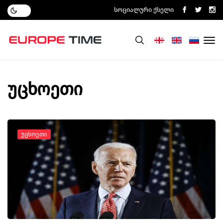
Სოციალური Ქსელი
უცხოეთი
Უცხოეთი