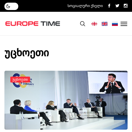
Სოციალური Ქსელი
უცხოეთი
Უცხოეთი