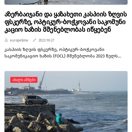
აზერბაიჯანი და ყაზახეთი კასპიის ზღვის
ფსკერზე, ოპტიკურ-ბოჭკოვანი საკომუნი
კაციო ხაზის მშენებლობას იწყებენ
europetime
2022-10-27
კასპიის ზღვის ფსკერზე, ოპტიკურ-ბოჭკოვანი
საკომუნიკაციო ხაზის (FOCL) მშენებლობა 2023 წელს
დაიწყება. ამის შესახებ ყაზახეთის ციფრული
განვითარების მინისტრმა ბაღდატ მუსინმა
სამარყანდში ICT Week Uzbekistan - 2022 ღონისძიებაზე
Ახალი Ამბები
გამოსვლისას განაცხადა. „პროექტი, რეგიონის
ქვეყნებისთვის, ალტერნატიული ინტერნეტით წვდომას
უზრუნვეყოფს. ასევე გააფართოვებს ტრანზიტს
ევროპასა და აზიას შორის. ყაზახეთის მხრიდან
პროექტის პარტნიორად Kazakhtelecom-ი სახელდება,
ხოლო აზერბაიჯანული მხრიდან AzerTelecom-ი“, -
განაცხადა მუსინმა. ამ დროისთვის მიმდინარეობს
პროექტის დიზაინის შემუშავება, შემდეგ მოჰყვება