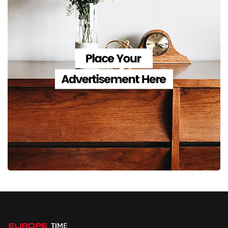
მაღალი ფასების და ქვეყნის მასშტაბით საქონლის
ტრანსპორტირების ღირებულების გამო. McDonald's-ის
ოფიციალურმა პირებმა, ყაზახეთიდან გასვლის შესახებ
კომენტარის გაკეთებაზე უარი თქვეს. შეგახსენებთ,
რომ ცოტა ხნის წინ McDonald's-მა ბელორუსის ბაზარი
საბოლოოდ დატოვა. პარალელურად სწრაფი კვების
ობიექტები რუსული ბრენდის „ვკუსნო ი ტოჩკას“ ქვეშ
გააგრძელებენ მუშაობას. ბელორუსის რეჟიმის
მეთაურმა ალექსანდრ ლუკაშენკომ თავის მხრივ
„ღმერთს მადლობა გადაუხადა McDonald's-ის ქვეყნიდან
გასვლისთვის“.