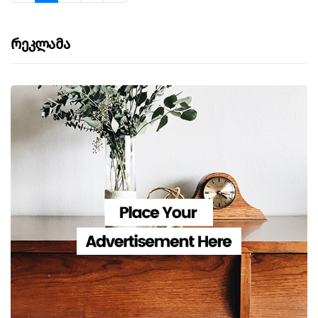
გამოიყენეს, რათა გენური ინჟინერიის საშუალებით,
ახალი ცოცხალი წამალი შეექმნათ. მკურნალობიდან
ევსი თვის შემდეგ, კიბო აღარ ვლინდება, თუმცა
Რეკლამა
პაციენტი ექიმების მეთვალყურეობის ქვეშ რჩება. 13
წლის ალისას ლესტერიდან, გასული წლის მაისში
დაუსვეს T-უჯრედოვანი მწვავე ლიმფობლასტური
ლეიკემიის დიაგნოზი. კიბო აგრესიული იყო.
ქიმიოთერაპიამ და შემდეგ, ძვლის ტვინის
ტრანსპლანტაციამ ვერ შეძლო მისი ორგანიზმის
გათავისუფლება.