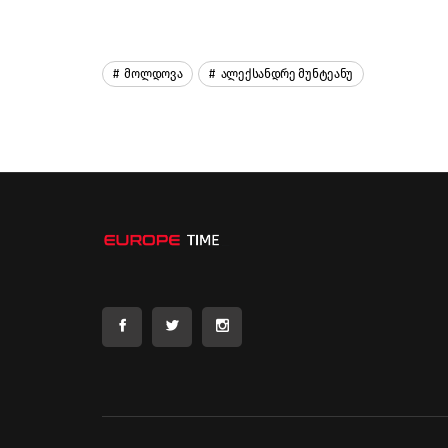
Მოლდოვა
Ალექსანდრე Მუნტეანუ