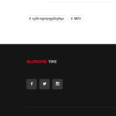
Იენს Სტოლტენბერგი
NATO