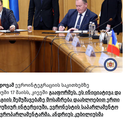
დოვამ
ევროინტეგრაციის საკითხებზე
მი 17 მაისს, კიევში
გააფორმეს.
ეს ინიციატივა და
გიის შემუშავებაზე მოსაზრება დაახლოებით ერთი
სკლუზიურ ინტერვიუში, ევრონესტის საპარლამენტო
ევროპარლამენტარმა, ანდრიუს კუბილიუსმა