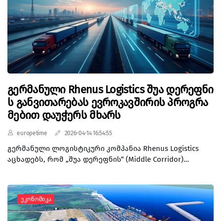
ეს წლიურ, დაახლოებით 14.3%-იან ზრდას
წარმოადგენს.
გერმანული Rhenus Logistics შუა დერეფნი
ს განვითარებას ევროკავშირის პროგრა
მებით დაუჭერს მხარს
europetime
2026-04-14 16:54:55
გერმანული ლოგისტიკური კომპანია Rhenus Logistics
აცხადებს, რომ „შუა დერეფნის“ (Middle Corridor)
განვითარებაში მონაწილეობას ძირითადად
ევროკავშირის ინიციატივების ფარგლებში მიიღებს.
კომპანიის ინფორმაციით, გერმანული ბიზნესი
Ეკონომიკა
პროექტებში პირდაპირ ჩართვას ნაკლებად გეგმავს და
უპირატესობას ანიჭებს ისეთ პროგრამებს, როგორიცაა