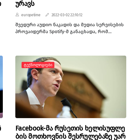
რ
ურავს
europetime
2022-03-02 22:10:12
შვედური აუდიო ნაკადის და მედია სერვისების
პროვაიდერმა Spotify-მ განაცხადა, რომ
უკრაინაში რუსეთის შეჭრის საპასუხოდ
მოკსოვს განუსაზღვრელი ვადით ტოვებს.
Spotify-ის განცხადებით, ომის დაწყებიდან
შემდეგ ათასობით კონტენტი განიხილა და
Ტექნოლოგიები
შეზღუდა რუსული სახელმწიფო მედიის
მფლობელობაში მყოფი და მართული შოუების
.
პოვნა მათ პლატფორმაზე.
-
მ
ჩ
Facebook-მა რუსეთის ხელისუფლე
ბის მოთხოვნის შესრულებაზე უარ