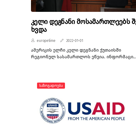
კელი დეგნანი მოსამართლეებს შ
ხვდა
europetime
2022-01-01
ამერიკის ელჩი კელი დეგნანი ქუთაისში
რეგიონულ სასამართლოს ეწვია. ინფორმაცია
ამერიკის საელჩო ავრცელებს. დიპლომატიურ
წარმომადგენლობის ცნობით, ქუთაისის
რეგიონულ სასამართლოში ელჩმა დეგნანმა,
მოსამართლეებმა და სხვა თანამშრომლებმა
Საზოგადოება
რეგიონული შესაძლებლობები და გამოწვევებ
განიხილეს. მხარეებმა ასევე ისაუბრეს
საქართველოს დემოკრატიული
განვითარებისთვის ქვეყნის მასშტაბით
ეფექტიანი სასამართლოს მნიშვნელობაზე.
„ჩვენი ახალი კანონის უზენაესობის
პროგრამის ფარგლებში ვთანამშრომლობთ