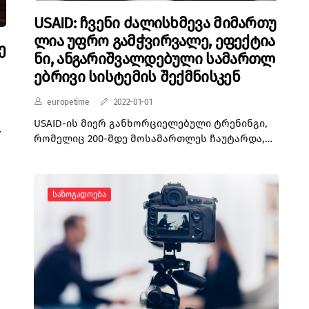
USAID: ჩვენი ძალისხმევა მიმართუ
ლია უფრო გამჭვირვალე, ეფექტია
ე
ნი, ანგარიშვალდებული სამართლ
ებრივი სისტემის შექმნისკენ
europetime
2022-01-01
USAID-ის მიერ განხორციელებული ტრენინგი,
ს
რომელიც 200-მდე მოსამართლეს ჩაუტარდა,
ი
მოიცავდა როგორც ბავშვთა უფლებების ახალ
კოდექსში არსებულ სამართლებრივ
საკითხებს, ასევე სოციალური მუშაობისა და
Საზოგადოება
ფსიქოლოგიის შესაბამის ასპექტებს. „ჩვენი
ი
ძალისხმევა საქართველოში კანონის
უზენაესობის განმტკიცებისთვის მიმართულია
უფრო გამჭვირვალე, ეფექტიანი,
ანგარიშვალდებული და საქართველოს ყველა
მოქალაქისთვის ხელმისაწვდომი
სამართლებრივი სისტემის შექმნისკენ“, -
აღნიშნულია USAID-ის მიერ გავრცელებულ