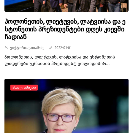
პოლონეთის, ლიეტუვის, ლატვიისა და ე
სტონეთის პრეზიდენტები დღეს კიევში
ჩადიან
ვიქტორია ქათამაძე
2022-01-01
პოლონეთის, ლიეტუვის, ლატვიისა და ესტონეთის
ლიდერები უკრაინის პრეზიდენტ ვოლოდიმირ
ზელენსკის დღეს, კიევში შეხვდებიან. როგორც
პოლონეთის პრეზიდენტის მრჩევლმა იაჯუბ კუმოჩიმ
განცხადა, ლიდერები ახლა უკრაინისკენ
Ახალი Ამბები
მიემართებიან, რათა უკრაინელი ხალხის მიმართ
მხარდაჭერა კიდევ ერთხელ გამოხატონ. შეგახსენებთ,
რომ რამდენიმე დღის წინ უკრაინაში გაერთიანებული
სამეფოს პრემიერ-მინისტრი ბორის ჯონსონი,
ევროკომისიის პრეზიდენტი ურსულა ფონ დერ ლაიენი
და ევროკავშირის უმაღლეს წარმომადგენელ ჯოზეფ
ბორელი ჩავიდნენ. ცნობისთვის, რუსეთმა 24